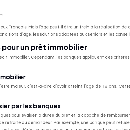
 ?
ux Français. Mais l’âge peut-il être un frein à la réalisation de
s conditions d’âge, les solutions adaptées aux seniors et les cons
s pour un prêt immobilier
 crédit immobilier. Cependant, les banques appliquent des critè
mmobilier
’être majeur, c’est-à-dire d’avoir atteint l’âge de 18 ans. Cett
sier par les banques
ques pour évaluer la durée du prêt et la capacité de rembours
 de retraite du demandeur. Par exemple, une banque peut refuse
ion est considérée comme un risque trop important par les b