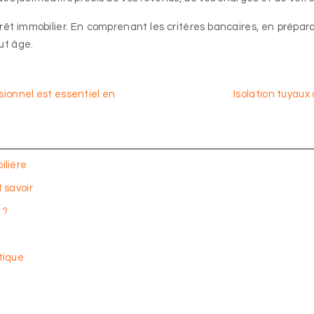
rêt immobilier. En comprenant les critères bancaires, en préparan
out âge.
sionnel est essentiel en
Isolation tuyaux
ilière
 savoir
 ?
tique