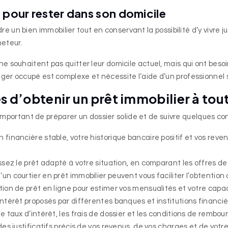
 pour rester dans son domicile
e un bien immobilier tout en conservant la possibilité d’y vivr
heteur.
 ne souhaitent pas quitter leur domicile actuel, mais qui ont be
ager occupé est complexe et nécessite l’aide d’un professionnel s
s d’obtenir un prêt immobilier à tou
 important de préparer un dossier solide et de suivre quelques con
n financière stable, votre historique bancaire positif et vos re
sissez le prêt adapté à votre situation, en comparant les offres d
un courtier en prêt immobilier peuvent vous faciliter l’obtention d
lation de prêt en ligne pour estimer vos mensualités et votre ca
’intérêt proposés par différentes banques et institutions financiè
le taux d’intérêt, les frais de dossier et les conditions de rembo
des justificatifs précis de vos revenus, de vos charges et de votre