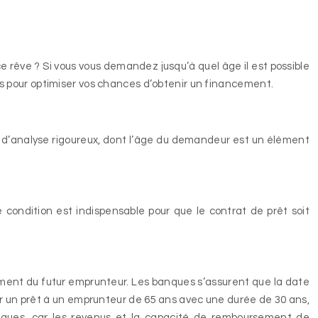
 ce rêve ? Si vous vous demandez jusqu’à quel âge il est possible
eils pour optimiser vos chances d’obtenir un financement.
res d’analyse rigoureux, dont l’âge du demandeur est un élément
e condition est indispensable pour que le contrat de prêt soit
ement du futur emprunteur. Les banques s’assurent que la date
r un prêt à un emprunteur de 65 ans avec une durée de 30 ans,
anques, car les revenus et la capacité de remboursement de