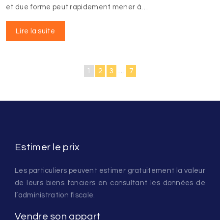
et due forme peut rapidement mener à…
Lire la suite
1
2
3
…
7
Estimer le prix
Les particuliers peuvent estimer gratuitement la valeur
de leurs biens fonciers en consultant les données de
l’administration fiscale.
Vendre son appart