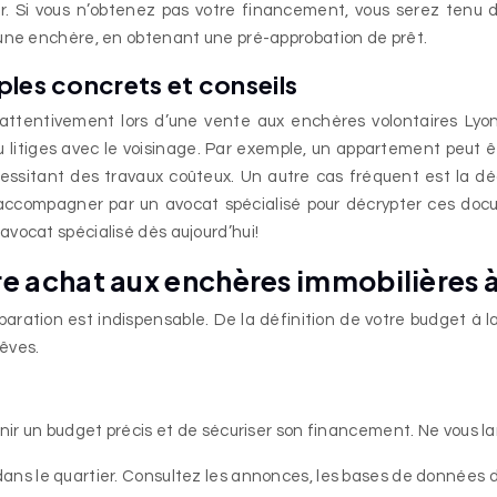
 Si vous n’obtenez pas votre financement, vous serez tenu de 
 une enchère, en obtenant une pré-approbation de prêt.
ples concrets et conseils
attentivement lors d’une vente aux enchères volontaires Lyo
n, ou litiges avec le voisinage. Par exemple, un appartement peu
essitant des travaux coûteux. Un autre cas fréquent est la 
e accompagner par un avocat spécialisé pour décrypter ces docum
vocat spécialisé dès aujourd’hui!
re achat aux enchères immobilières à
paration est indispensable. De la définition de votre budget à 
rêves.
inir un budget précis et de sécuriser son financement. Ne vous l
 dans le quartier. Consultez les annonces, les bases de données 