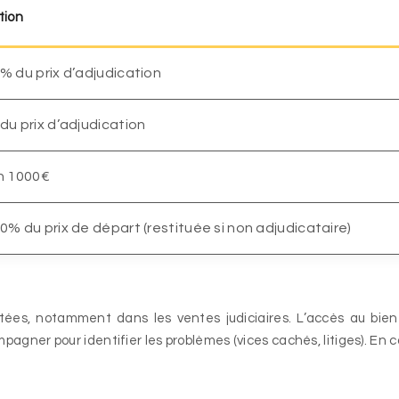
tion
% du prix d’adjudication
du prix d’adjudication
n 1000€
0% du prix de départ (restituée si non adjudicataire)
haitées, notamment dans les ventes judiciaires. L’accès au bie
mpagner pour identifier les problèmes (vices cachés, litiges). En c