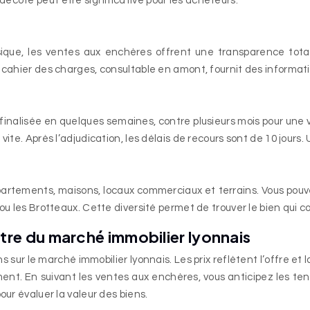
écote peut être significative pour les acheteurs.
ique, les ventes aux enchères offrent une transparence total
 cahier des charges, consultable en amont, fournit des informatio
t finalisée en quelques semaines, contre plusieurs mois pour une 
te. Après l’adjudication, les délais de recours sont de 10 jours. U
artements, maisons, locaux commerciaux et terrains. Vous pouvez
ou les Brotteaux. Cette diversité permet de trouver le bien qui c
e du marché immobilier lyonnais
ons sur le marché immobilier lyonnais. Les prix reflètent l’offr
ement. En suivant les ventes aux enchères, vous anticipez les t
our évaluer la valeur des biens.