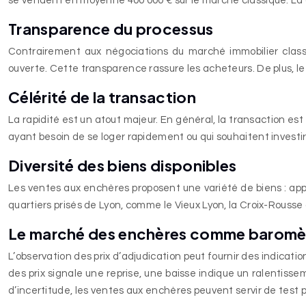
se vendent en moyenne 400 000 € sur le marché classique. La d
Transparence du processus
Contrairement aux négociations du marché immobilier class
ouverte. Cette transparence rassure les acheteurs. De plus, le
Célérité de la transaction
La rapidité est un atout majeur. En général, la transaction es
ayant besoin de se loger rapidement ou qui souhaitent investir vi
Diversité des biens disponibles
Les ventes aux enchères proposent une variété de biens : app
quartiers prisés de Lyon, comme le Vieux Lyon, la Croix-Rousse 
Le marché des enchères comme baromètr
L’observation des prix d’adjudication peut fournir des indicati
des prix signale une reprise, une baisse indique un ralentiss
d’incertitude, les ventes aux enchères peuvent servir de test p