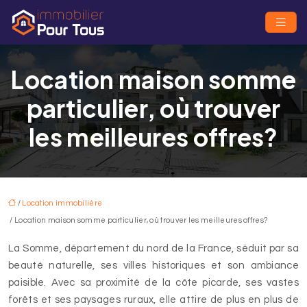
Location maison somme
particulier, où trouver
les meilleures offres?
/
Location immobilière
/ Location maison somme particulier, où trouver les meilleures offres?
La Somme, département du nord de la France, séduit par sa
beauté naturelle, ses villes historiques et son ambiance
paisible. Avec sa proximité de la côte picarde, ses vastes
forêts et ses paysages ruraux, elle attire de plus en plus de