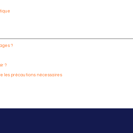
tique
tages ?
ir ?
dre les précautions nécessaires