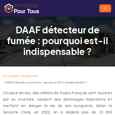
DAAF détecteur de
fumée : pourquoi est-il
indispensable ?
/
Location immobilière
/ DAAF détecteur de fumée : pourquoi est-il indispensable ?
Chaque année, des milliers de foyers français sont touchés
par un incendie, causant des dommages importants et
mettant en danger la vie de ses occupants. Selon la
Sécurité Civile, en 2022, on a déploré plus de 10 000