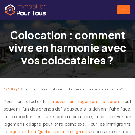
Colocation : comment
vivre en harmonie avec
vos colocataires ?
/
Blog
/ Colocation : comment vivre en harmonie avec vos colocataires ?
Pour les étudiants,
trouver un logement étudiant
est
souvent l’un des grands défis auxquels ils doivent faire face.
La colocation est une option populaire, mais trouver un
logement adapté peut être complexe. Pour les immigrants,
le
logement au Québec pour immigrants
représente un défi